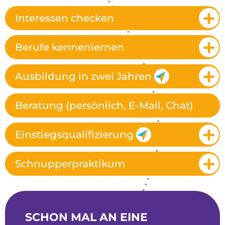
Interessen checken
Berufe kennenlernen
Ausbildung in zwei Jahren
Beratung (persönlich, E-Mail, Chat)
Einstiegsqualifizierung
Schnupperpraktikum
SCHON MAL AN EINE