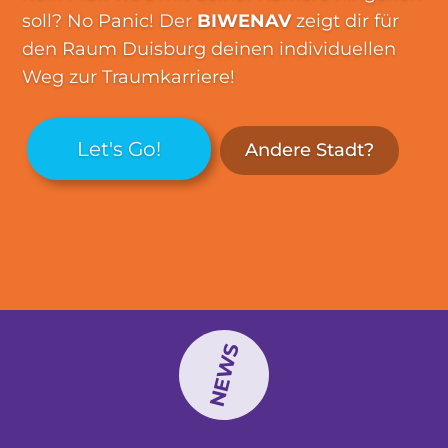
soll? No Panic! Der
BIWENAV
zeigt dir für
den Raum Duisburg deinen individuellen
Weg zur Traumkarriere!
Let's Go!
Andere Stadt?
NEWS