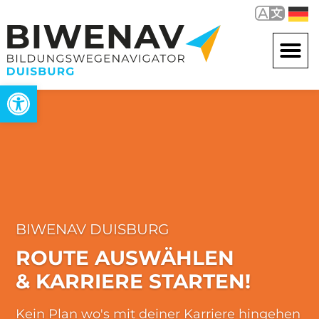
Werkzeugleiste öffnen
BIWENAV DUISBURG
ROUTE AUSWÄHLEN
& KARRIERE STARTEN!
Kein Plan wo's mit deiner Karriere hingehen