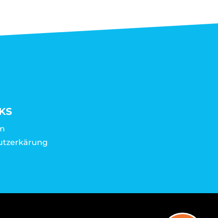
KS
m
utzerkärung