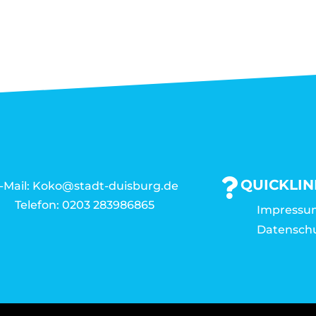
QUICKLIN
-Mail: Koko@stadt-duisburg.de
Telefon: 0203 283986865
Impressu
Datensch