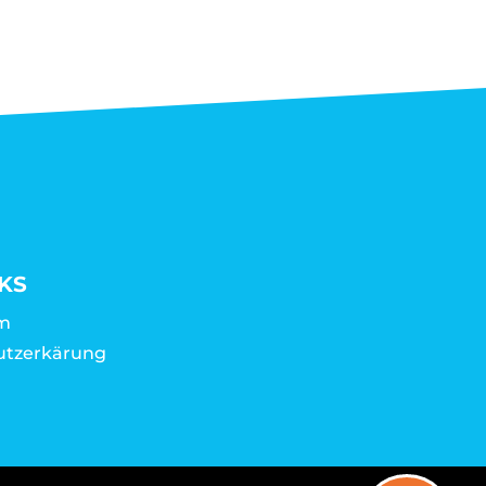
KS
m
utzerkärung