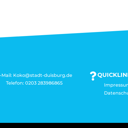
QUICKLIN
-Mail: Koko@stadt-duisburg.de
Telefon: 0203 283986865
Impressu
Datensch