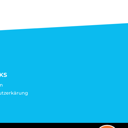
KS
m
utzerkärung