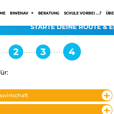
ME
BIWENAV
BERATUNG
SCHULE VORBEI …?
ÜBE
STARTE DEINE ROUTE & E
ür:
wirtschaft