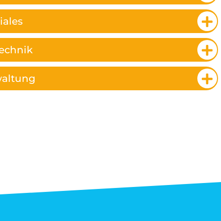
iales
technik
waltung