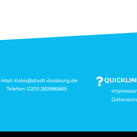
QUICKLIN
-Mail: Koko@stadt-duisburg.de
Telefon: 0203 283986865
Impressu
Datensch