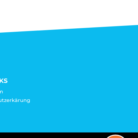
KS
m
utzerkärung