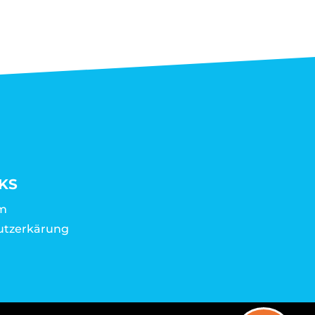
KS
m
utzerkärung