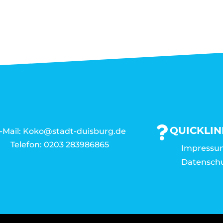
QUICKLIN
-Mail: Koko@stadt-duisburg.de
Telefon: 0203 283986865
Impressu
Datensch