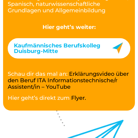
Spanisch, naturwissenschaftliche
Grundlagen und Allgemeinbildung
Hier geht’s weiter:
Kaufmännisches Berufskolleg
Duisburg-Mitte
Schau dir das mal an:
Erklärungsvideo über
den Beruf ITA Informationstechnische/r
Assistent/in – YouTube
Hier geht’s direkt zum
Flyer.