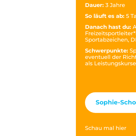
Dauer:
3 Jahre
So läuft es ab:
5 T
Danach hast du:
A
Freizeitsportleite
Sportabzeichen, 
Schwerpunkte:
Sp
eventuell der Rich
als Leistungskurs
Sophie-Schol
Schau mal hier