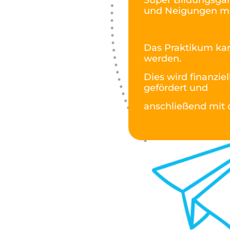
Super Bildungsgan
und Neigungen mot
Das Praktikum kan
werden.
Dies wird finanzi
gefördert und
anschließend mit d