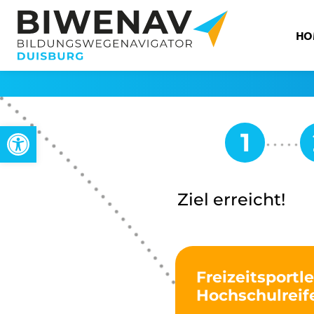
HO
Werkzeugleiste öffnen
Ziel erreicht!
Freizeitsportl
Hochschulreif