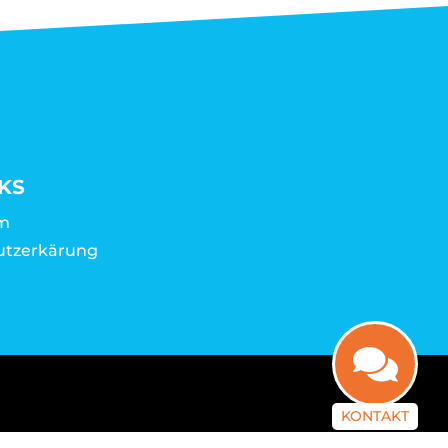
KS
m
utzerkärung
KONTAKT