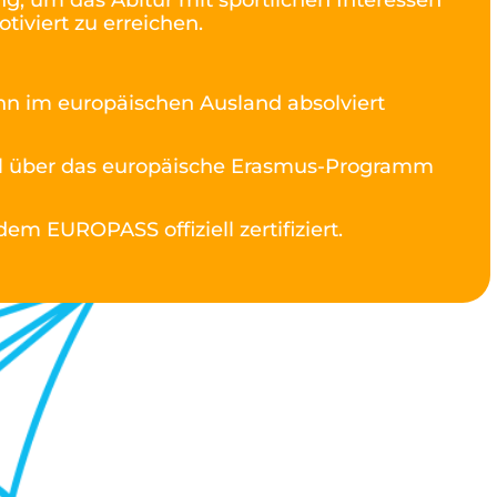
g, um das Abitur mit sportlichen Interessen
iviert zu erreichen.
n im europäischen Ausland absolviert
ell über das europäische Erasmus-Programm
em EUROPASS offiziell zertifiziert.