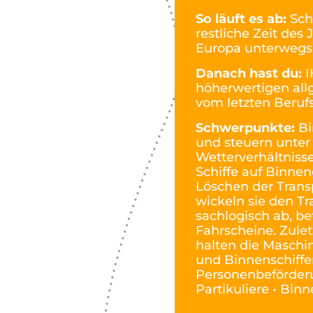
So läuft es ab:
Sch
restliche Zeit des
Europa unterwegs
Danach hast du:
I
höherwertigen al
vom letzten Berufs
Schwerpunkte:
Bi
und steuern unter
Wetterverhältniss
Schiffe auf Binne
Löschen der Trans
wickeln sie den Tr
sachlogisch ab, be
Fahrscheine. Zulet
halten die Maschi
und Binnenschiffer 
Personenbeförderu
Partikuliere • Bin