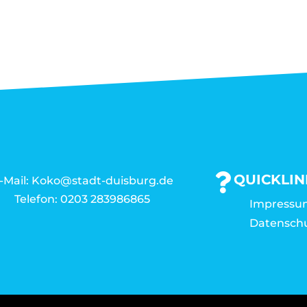
QUICKLIN
-Mail: Koko@stadt-duisburg.de
Telefon: 0203 283986865
Impressu
Datensch