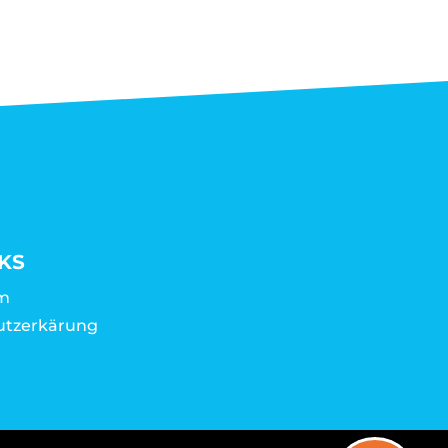
KS
m
utzerkärung