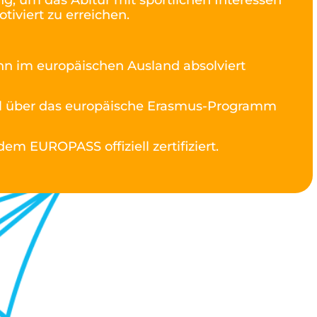
g, um das Abitur mit sportlichen Interessen
iviert zu erreichen.
n im europäischen Ausland absolviert
ell über das europäische Erasmus-Programm
em EUROPASS offiziell zertifiziert.