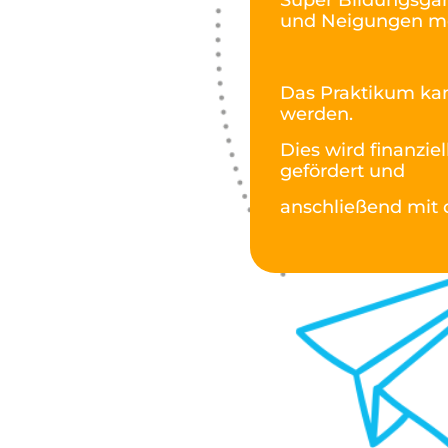
Super Bildungsgan
und Neigungen mot
Das Praktikum kan
werden.
Dies wird finanzi
gefördert und
anschließend mit d