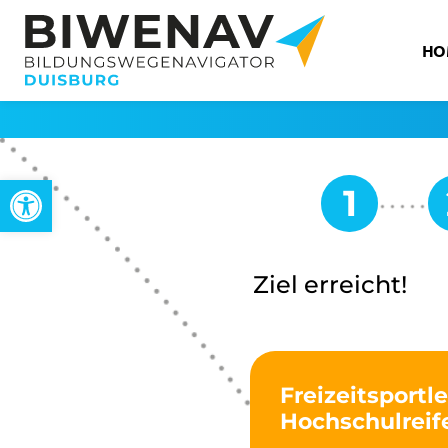
HO
Werkzeugleiste öffnen
Ziel erreicht!
Freizeitsportl
Hochschulreif