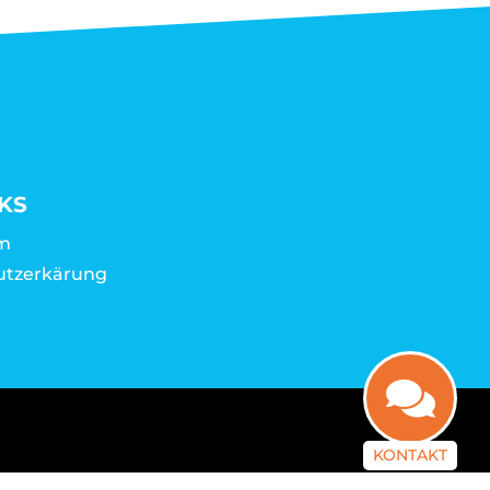
KS
m
utzerkärung
KONTAKT