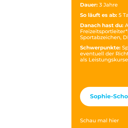
Dauer:
3 Jahre
So läuft es ab:
5 T
Danach hast du:
A
Freizeitsportleite
Sportabzeichen, 
Schwerpunkte:
Sp
eventuell der Rich
als Leistungskurs
Sophie-Schol
Schau mal hier