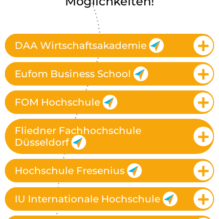
Möglichkeiten!
DAA Wirtschaftsakademie
Eufom Business School
FOM Hochschule
Fliedner Fachhochschule
Düsseldorf
Hochschule Fresenius
IU Internationale Hochschule