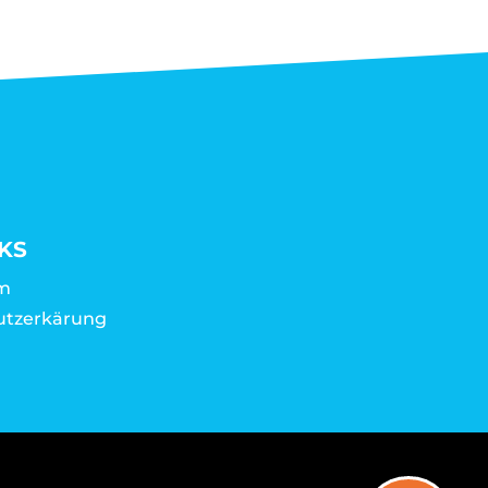
KS
m
utzerkärung