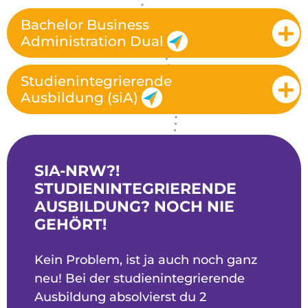
Bachelor Business
Administration Dual
Studienintegrierende
Ausbildung (siA)
SIA-NRW?!
STUDIENINTEGRIERENDE
AUSBILDUNG? NOCH NIE
GEHÖRT!
Kein Problem, ist ja auch noch ganz
neu! Bei der studienintegrierende
Ausbildung absolvierst du 2