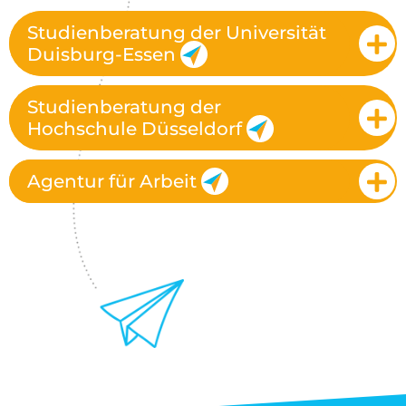
Studienberatung der Universität
Duisburg-Essen
Studienberatung der
Hochschule Düsseldorf
Agentur für Arbeit